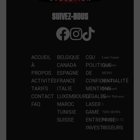
SUIVEZ-NOUS
ACCUEIL
BELGIQUE
CGU
Laser Game
À
CANADA
POLITIQUE
Evolution
PROPOS
ESPAGNE
DE
MONS
ACTIVITÉS
FRANCE
CONFIDENTIALITÉ
IMAGIX
TARIFS
ITALIE
MENTIONS
Boulevard
CONTACT
LUXEMBOURG
LÉGALES
André Delvaux
FAQ
MAROC
LASER
1
TUNISIE
GAME
7000 MONS
SUISSE
ENTREPRISE
Tél: 065 33 72
INVESTISSEURS
33