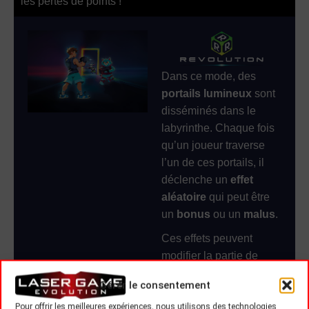
les pertes de points !
Dans ce mode, des
portails lumineux
sont
disséminés dans le
labyrinthe. Chaque fois
qu’un joueur traverse
l’un de ces portails, il
déclenche un
effet
aléatoire
qui peut être
un
bonus
ou un
malus
.
Ces effets peuvent
modifier la partie de
manière inattendue,
Gérer le consentement
rendant chaque session
unique et imprévisible.
Pour offrir les meilleures expériences, nous utilisons des technologies