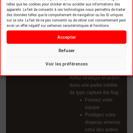
telles que les cookies pour stocker et/ou accéder aux informations des
Prêts à relever le défi ?
appareils. Le fait de consentir à ces technologies nous permettra de traiter
des données telles que le comportement de navigation ou les ID uniques
sur ce site. Le fait de ne pas consentir ou de retirer son consentement peut
avoir un effet négatif sur certaines caractéristiques et fonctions.
Accepter
Honor & Banner, le
Refuser
nouveau mode de jeu
de Laser Game
Voir les préférences
Evolution !
Alliez stratégie et action
dans une partie inédite
de type capture the flag :
Formez votre
équipe
Protégez votre
drapeau amenez
celui des autres